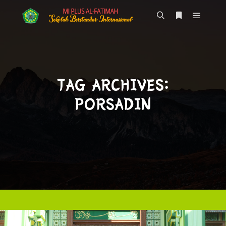
Main m
Search
More info
TAG ARCHIVES:
PORSADIN