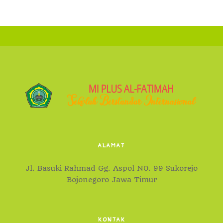
ALAMAT
Jl. Basuki Rahmad Gg. Aspol N0. 99 Sukorejo
Bojonegoro Jawa Timur
KONTAK